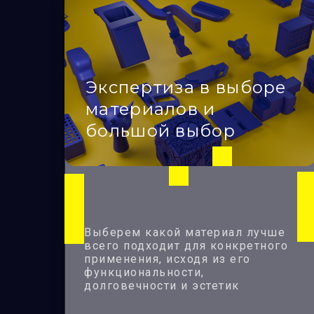
Экспертиза в выборе
материалов и
большой выбор
Выберем какой материал лучше
всего подходит для конкретного
применения, исходя из его
функциональности,
долговечности и эстетик