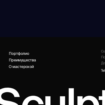
Со
Портфолио
По
Преимущества
До
О мастерской
Te