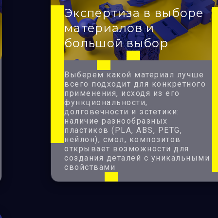
Экспертиза в выборе
материалов и
большой выбор
Выберем какой материал лучше
всего подходит для конкретного
применения, исходя из его
функциональности,
долговечности и эстетики:
наличие разнообразных
пластиков (PLA, ABS, PETG,
нейлон), смол, композитов
открывает возможности для
создания деталей с уникальными
свойствами