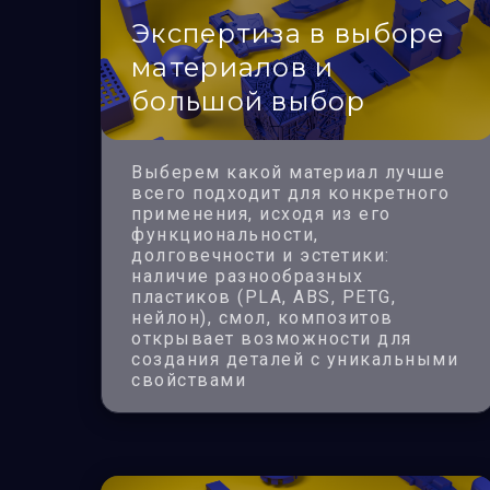
Экспертиза в выборе
материалов и
большой выбор
Выберем какой материал лучше
всего подходит для конкретного
применения, исходя из его
функциональности,
долговечности и эстетики:
наличие разнообразных
пластиков (PLA, ABS, PETG,
нейлон), смол, композитов
открывает возможности для
создания деталей с уникальными
свойствами