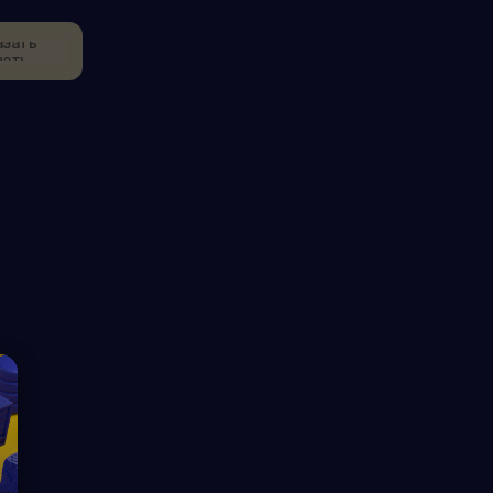
азать
чать