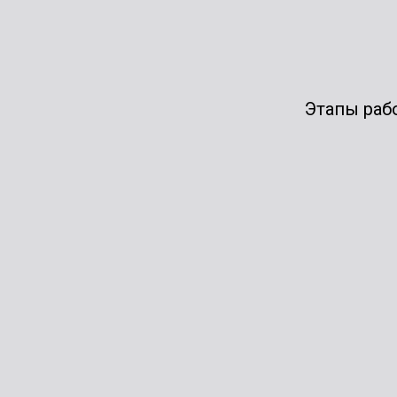
Этапы раб