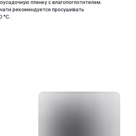
моусадочную пленку с влагопоглотителем.
ечати рекомендуется просушивать
 °C.